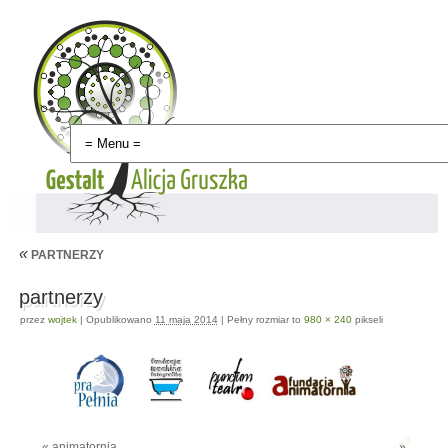
«
PARTNERZY
partnerzy
przez
wojtek
|
Opublikowano
11 maja 2014
|
Pełny rozmiar to
980 × 240
pikseli
«
animatornia
»