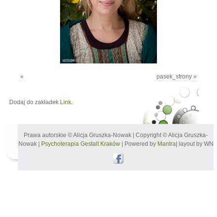
«
pasek_strony
»
Dodaj do zakładek
Link
.
Prawa autorskie © Alicja Gruszka-Nowak | Copyright © Alicja Gruszka-
Nowak |
Psychoterapia Gestalt Kraków
| Powered by
Mantra
| layout by WN