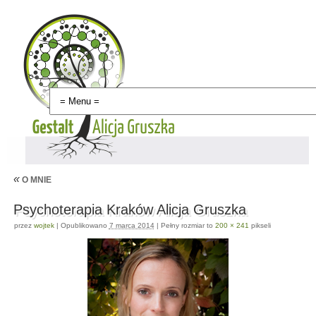
«
O MNIE
Psychoterapia Kraków Alicja Gruszka
przez
wojtek
|
Opublikowano
7 marca 2014
|
Pełny rozmiar to
200 × 241
pikseli