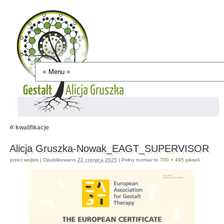
«
kwalifikacje
Alicja Gruszka-Nowak_EAGT_SUPERVISOR
przez
wojtek
|
Opublikowano
22 czerwca 2025
|
Pełny rozmiar to
700 × 495
pikseli