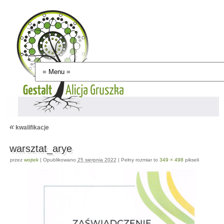
«
kwalifikacje
warsztat_arye
przez
wojtek
|
Opublikowano
25 sierpnia 2022
|
Pełny rozmiar to
349 × 498
pikseli